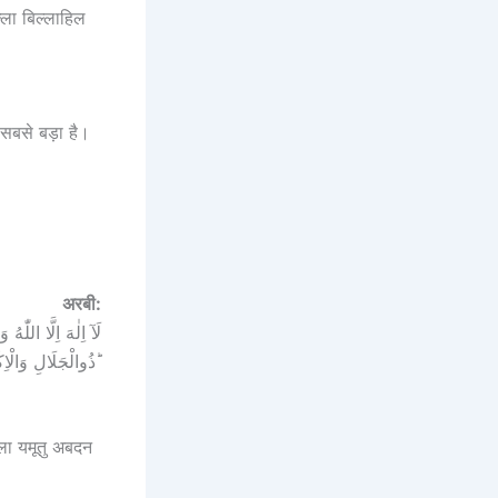
ल्ला बिल्लाहिल
सबसे बड़ा है।
अरबी:
لَآ اِلٰهَ اِلَّا اللّٰ
ذُوالْجَلَالِ وَالْاِكْرَامِؕ بيده الْخَيْرُ وهو عَلٰى كُلِّ شَىْءٍ قَدِیْرٌ ؕ
ल ला यमूतु अबदन