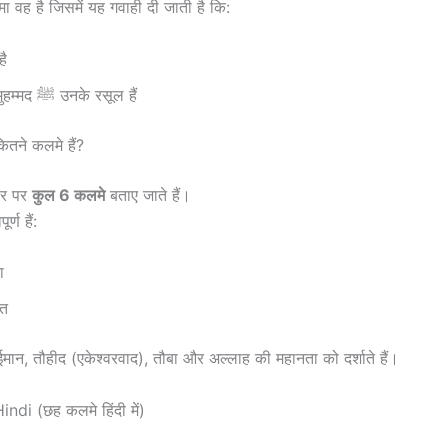
ा वह है जिसमें यह गवाही दी जाती है कि:
है
और हज़रत मुहम्मद ﷺ उनके रसूल हैं
कितने कलमे हैं?
ौर पर
कुल 6 कलमे
बताए जाते हैं।
र्ण हैं:
ा
दत
मान, तौहीद (एकेश्वरवाद), तौबा और अल्लाह की महानता को दर्शाते हैं।
ndi (छह कलमे हिंदी में)