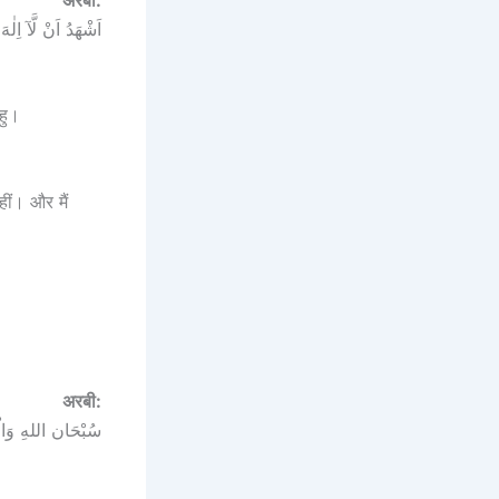
اَشْهَدُ اَنْ لَّآ اِلٰ
हु।
ीं। और मैं
अरबी:
سُبْحَان اللهِ وَالْحَم