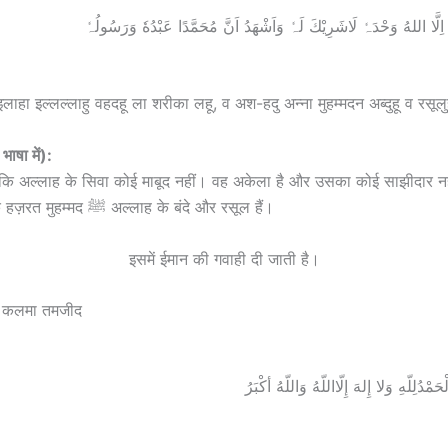
هَ اِلَّا اللهُ وَحْدَہٗ لَاشَرِيْكَ لَہٗ وَاَشْهَدُ اَنَّ مُحَمَّدًا عَبْدُهٗ وَرَسُولُہٗ
ाहा इल्लल्लाहु वहदहू ला शरीका लहू, व अश-हदु अन्ना मुहम्मदन अब्दुहू व रसूलु
भाषा में):
 हूँ कि अल्लाह के सिवा कोई माबूद नहीं। वह अकेला है और उसका कोई साझीदार नह
गवाही देता हूँ कि हज़रत मुहम्मद ﷺ अल्लाह के बंदे और रसूल हैं।
इसमें ईमान की गवाही दी जाती है।
 कलमा तमजीद
ْدُلِلّهِ وَلا إِلهَ إِلّااللّهُ وَاللّهُ أكْبَرُ