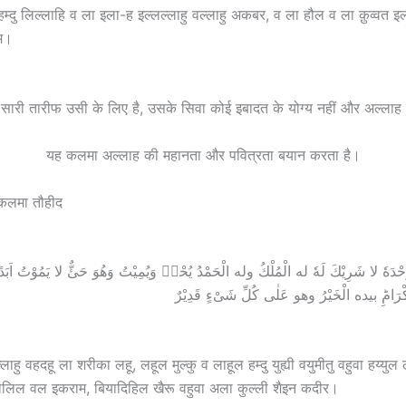
ल्हम्दु लिल्लाहि व ला इला-ह इल्लल्लाहु वल्लाहु अकबर, व ला हौल व ला क़ुव्वत इ
म।
 सारी तारीफ उसी के लिए है, उसके सिवा कोई इबादत के योग्य नहीं और अल्लाह 
यह कलमा अल्लाह की महानता और पवित्रता बयान करता है।
कलमा तौहीद
هُ وَحْدَهٗ لا شَرِيْكَ لَهٗ له الْمُلْكُ وله الْحَمْدُ يُحْىٖ وَيُمِيْتُ وَهُوَ حَئٌّ لا يَمُوْتُ اَبَدًا ا
लाहु वहदहू ला शरीका लहू, लहूल मुल्कु व लाहूल हम्दु युह्यी वयुमीतु वहुवा हय्यु
लिल वल इकराम, बियादिहिल खैरू वहुवा अला कुल्ली शैइन कदीर।