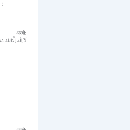
 ;
अरबी:
لَآ اِلٰهَ اِلَّااللهُ 
अरबी: