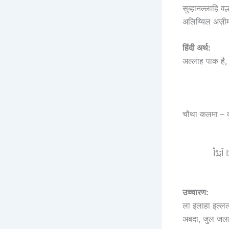
सुब्हानल्लाहि व
अलिय्यिल अज़ी
हिंदी अर्थ:
अल्लाह पाक है,
चौथा कलमा – 
َبَدًاؕ
उच्चारण:
ला इलाहा इल्लल्
अबदा, जुल जला