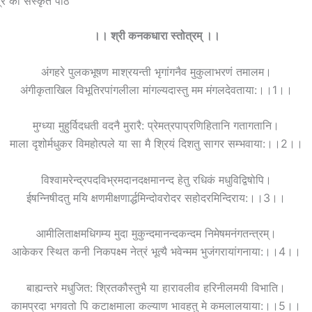
र का संस्कृत पाठ
।। श्री कनकधारा स्तोत्रम् ।।
अंगहरे पुलकभूषण माश्रयन्ती भृगांगनैव मुकुलाभरणं तमालम।
अंगीकृताखिल विभूतिरपांगलीला मांगल्यदास्तु मम मंगलदेवताया:।।1।।
मुग्ध्या मुहुर्विदधती वदनै मुरारै: प्रेमत्रपाप्रणिहितानि गतागतानि।
माला दृशोर्मधुकर विमहोत्पले या सा मै श्रियं दिशतु सागर सम्भवाया:।।2।।
विश्वामरेन्द्रपदविभ्रमदानदक्षमानन्द हेतु रधिकं मधुविद्विषोपि।
ईषन्निषीदतु मयि क्षणमीक्षणार्द्धमिन्दोवरोदर सहोदरमिन्दिराय:।।3।।
आमीलिताक्षमधिगम्य मुदा मुकुन्दमानन्दकन्दम निमेषमनंगतन्त्रम्।
आकेकर स्थित कनी निकपक्ष्म नेत्रं भूत्यै भवेन्मम भुजंगरायांगनाया:।।4।।
बाह्यन्तरे मधुजित: श्रितकौस्तुभै या हारावलीव हरि‍नीलमयी विभाति।
कामप्रदा भगवतो पि कटाक्षमाला कल्याण भावहतु मे कमलालयाया:।।5।।