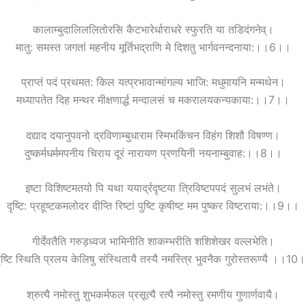
कालाम्बुदालिललितोरसि कैटभारेर्धाराधरे स्फुरति या तडिदंगनेव्।
मातु: समस्त जगतां महनीय मूर्तिभद्राणि मे दिशतु भार्गवनन्दनाया:।।6।।
प्राप्तं पदं प्रथमत: किल यत्प्रभावान्मांगल्य भाजि: मधुमायनि मन्मथेन।
मध्यापतेत दिह मन्थर मीक्षणार्द्ध मन्दालसं च मकरालयकन्यकाया:।।7।।
दद्याद दयानुपवनो द्रविणाम्बुधाराम स्मिभकिंचन विहंग शिशौ विषण्ण।
दुष्कर्मधर्ममपनीय चिराय दूरं नारायण प्रणयिनी नयनाम्बुवाह:।।8।।
इष्टा विशिष्टमतयो पि यथा ययार्द्रदृष्टया त्रिविष्टपपदं सुलभं लभंते।
दृष्टि: प्रहूष्टकमलोदर दीप्ति रिष्टां पुष्टि कृषीष्ट मम पुष्कर विष्टराया:।।9।।
गीर्देवतैति गरुड़ध्वज भामिनीति शाकम्भरीति शशिशेखर वल्लभेति।
ृष्टि स्थिति प्रलय केलिषु संस्थितायै तस्यै ‍नमस्त्रि भुवनैक गुरोस्तरूण्यै ।।10
श्रुत्यै नमोस्तु शुभकर्मफल प्रसूत्यै रत्यै नमोस्तु रमणीय गुणार्णवायै।